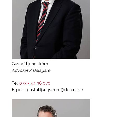
Gustaf Ljungström
Advokat / Delägare
Tel:
073 - 44 38 070
E-post:
gustaf.ljungstrom@defens.se