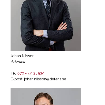
Johan Nilsson
Advokat
Tel:
070 - 49 21 539
E-post:
johan.nilsson@defens.se