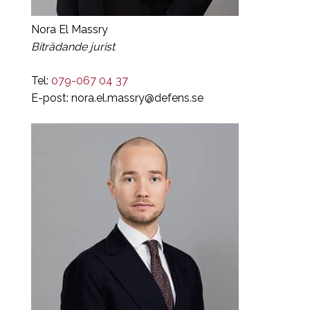
Nora El Massry
Biträdande jurist
Tel:
079-067 04 37
E-post:
nora.el.massry@defens.se