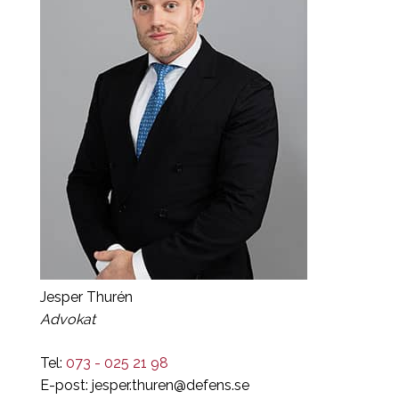
Jesper Thurén
Advokat
Tel:
073 - 025 21 98
E-post:
jesper.thuren@defens.se