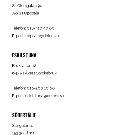
S:t Olofsgatan 9b
753 21 Uppsala
Telefon: 018-410 40 00
E-post:
uppsala@defens.se
ESKILSTUNA
Bruksallén 12
647 51 Åkers Styckebruk
Telefon: 016-200 10 60
E-post:
eskilstuna@defens.se
SÖDERTÄLJE
Storgatan 4
153 30 Järna